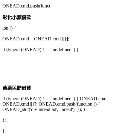
ONEAD.cmd.push(funct
彰化小額借款
ion () {
ONEAD.cmd = ONEAD.cmd || [];
if (typeof (ONEAD) !== "undefined") {
苗栗民間借貸
if (typeof (ONEAD) !== "undefined") { ONEAD.cmd =
ONEAD.cmd || []; ONEAD.cmd.push(function () {
ONEAD_slot('div-inread-ad', 'inread'); }); }
});
}