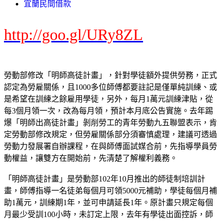
宜蘭民間借款
http://goo.gl/URy8ZL
勞動部修改「明師高徒計畫」，針對學徒額外提供勞務，正式
認定為勞雇關係，且1000多位師傅都要註記是僅單純訓練、或
是希望在訓練之餘雇用學徒，另外，每月1萬元訓練津貼，從
每3個月領一次，改為每月領，預計本月底公告實施。去年踢
爆「明師出高徒計畫」剝削勞工的青年勞動九五聯盟表示，肯
定勞動部修改規定，但勞雇關係部分須審慎處理，建議可透過
勞動力發展署自辦課程，在與師傅面試媒合前，先指導學員勞
動權益，讓雙方在開始前，先清楚了解權利義務。
「明師高徒計畫」是勞動部102年10月推出的師徒制培訓計
畫，師傅指導一名徒弟每個月可領5000元補助，學徒每個月補
助1萬元，訓練期1年，並可申請延長1年。原計畫只規定每個
月最少受訓100小時，未訂定上限，去年有學徒出面控訴，師