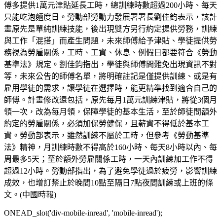
傅多提供1萬元津貼延長工時，總訓練時數超過200小時、每天
只能吃泡麵度日。勞動部勞動力發展署署長劉佳鈞表示，該計
畫原先是單純訓練技能，後出現雙方另行約定提供勞務，訓練
與工作「混搭」而產生問題，未來師傅給予津貼、學徒提供勞
務視為勞雇關係，工時、工資、休息、例假日都要符合《勞動
基準法》規定。劉佳鈞指出，學徒與師傅間難免出現資訊不對
等，未來公告的師傅名單，將明確註記是僅提供訓練、或是有
雇用學徒的需求，讓學徒在選擇時，能更精準找到適合自己的
師傅。計畫修改還包括，原先每月1萬元訓練津貼，將從3個月
領一次，改為每月領，保障學徒的基本生活，至於師徒間額外
約定的勞雇關係，必須加保勞健保，且薪資不得低於基本工
資。勞動部表示，雖然訓練不屬於工時，但參考《勞動基準
法》精神，月訓練時數不得高於160小時、每天8小時以內、每
周最多5天；至於額外勞雇關係工時，一天內訓練加工作不得
超過12小時。勞動部指出，為了避免學徒過於疲勞，影響訓練
成效，也增訂禁止於晚間10點至隔日7點夜間訓練或上班的條
文。(中國時報)
ONEAD_slot('div-mobile-inread', 'mobile-inread');