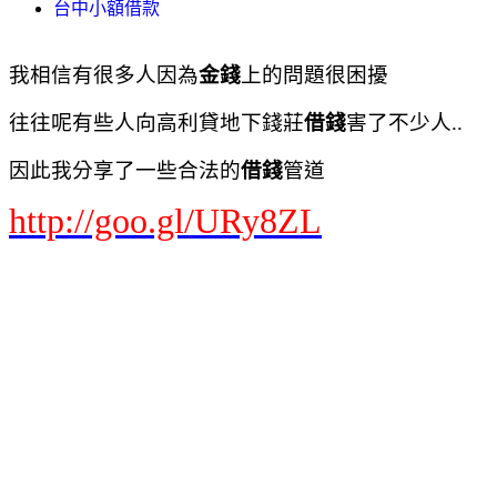
台中小額借款
我相信有很多人因為
金錢
上的問題很困擾
往往呢有些人向高利貸地下錢莊
借錢
害了不少人..
因此我分享了一些合法的
借錢
管道
http://goo.gl/URy8ZL
Yahoo奇摩 網頁搜尋
首頁信箱新聞股市氣象運動名人娛樂App下載購物中心商城拍賣更多
Yahoo
查詢詞
借錢貸款
搜尋
網頁
知識+
更多
依地區顯示