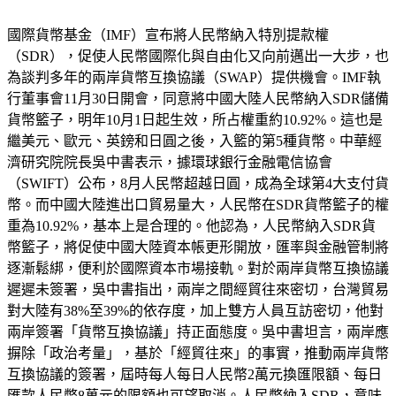
搜尋
Yahoo 奇摩服務中心建議隱私權政策服務條款廣告
國際貨幣基金（IMF）宣布將人民幣納入特別提款權
（SDR），促使人民幣國際化與自由化又向前邁出一大步，也
為談判多年的兩岸貨幣互換協議（SWAP）提供機會。IMF執
行董事會11月30日開會，同意將中國大陸人民幣納入SDR儲備
貨幣籃子，明年10月1日起生效，所占權重約10.92%。這也是
繼美元、歐元、英鎊和日圓之後，入籃的第5種貨幣。中華經
濟研究院院長吳中書表示，據環球銀行金融電信協會
（SWIFT）公布，8月人民幣超越日圓，成為全球第4大支付貨
幣。而中國大陸進出口貿易量大，人民幣在SDR貨幣籃子的權
重為10.92%，基本上是合理的。他認為，人民幣納入SDR貨
幣籃子，將促使中國大陸資本帳更形開放，匯率與金融管制將
逐漸鬆綁，便利於國際資本市場接軌。對於兩岸貨幣互換協議
遲遲未簽署，吳中書指出，兩岸之間經貿往來密切，台灣貿易
對大陸有38%至39%的依存度，加上雙方人員互訪密切，他對
兩岸簽署「貨幣互換協議」持正面態度。吳中書坦言，兩岸應
摒除「政治考量」，基於「經貿往來」的事實，推動兩岸貨幣
互換協議的簽署，屆時每人每日人民幣2萬元換匯限額、每日
匯款人民幣8萬元的限額也可望取消。人民幣納入SDR，意味