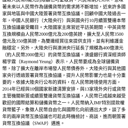
著未來以人民幣作為儲備貨幣的需求將不斷增加，近來許多國
家與地區與中國大陸簽署貨幣互換協議。回顧中國大陸過去一
年，中國人民銀行（大陸央行）與英國央行10月續簽雙邊本幣
互換協議最受矚目。大陸國家主席習近平訪英期間，中英貨幣
互換規模由人民幣2000億元及200億英鎊，擴大至人民幣3500
億元及350億英鎊，為雙邊經貿往來提供支持，並有利維護金
融穩定。另外，大陸央行與澳洲央行延長了規模為400億澳元
（約人民幣2000億元）的貨幣互換協議。澳盛銀行資深經濟師
楊宇霆（Raymond Yeung）表示，人民幣要成為全球儲備貨
幣，除了擴大在離岸市場發人民幣債券外，大陸央行與其他國
家央行透過簽署貨幣互換協議，提升人民幣影響力也是十分重
要的。依據大陸央行公布的資料，在人民幣跨境使用方面，
2014年已經與10個國家新建清算安排，與13家境外央行或貨幣
主管機關新簽或續簽雙邊貨幣互換協議，人民幣已成越來越受
歡迎的國際結算和儲備貨幣之一。人民幣納入IMF特別提款權
貨幣籃子，象徵人民幣自由化與國際化向前邁出大步，談了多
年的兩岸貨幣互換協議也可趁此時機檢討、商談，進而朝簽署
貨幣互換協議（SWAP）邁進。