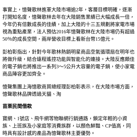
事實上，憶聲歌林進軍大陸市場逾2年，客層目標明確，逐漸
打開知名度，憶聲歌林去年在大陸銷售業績已大幅成長一倍，
今年仍有倍數成長的佳績，加上大陸的十三五規劃將家電市場
視為重點產業，法人預估2016年憶聲歌林在大陸市場仍有超過
50％的成長空間，兩岸營收目標上看新台幣15億元。
彭柏彰指出，針對今年歌林熱銷明星商品空氣循環扇在明年也
將做升級，結合遠程遙控功能與智能化的連接。大陸反應頗佳
的電子鍋也將推出一系列3～5公升大容量的電子鍋，使小家電
商品陣容更加齊全。
憶聲集團上海憶歌商貿總經理彭柏彰表示，在大陸市場方面，
憶聲歌林品牌透過天貓、淘
苗栗民間借款
寶網、1號店、飛牛網等物聯網行銷通路，鎖定年輕的小資
族、上班族及小家庭等消費族群，以顏色鮮豔、CP值高，同
時具有設計感的產品為憶聲歌林主要優勢。