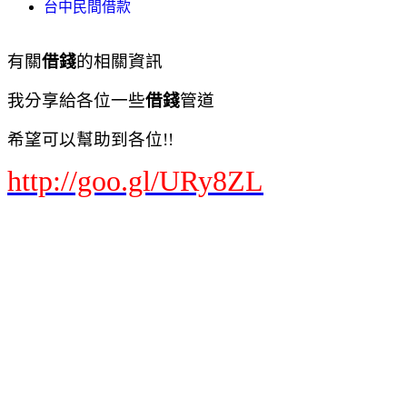
台中民間借款
有關
借錢
的相關資訊
我分享給各位一些
借錢
管道
希望可以幫助到各位!!
http://goo.gl/URy8ZL
基隆民間貸款
台北民間貸款
新北市民間貸款
桃園民間貸款
新竹民間貸款
苗栗民間貸款
台中民間貸款
南投民間貸款
彰化民間貸款
嘉義民間貸款