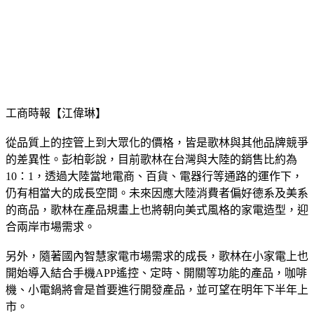
嘉義民間小額借款
雲林民間小額借款
台南民間小額借款
高雄民間小額借款
屏東民間小額借款
台東民間小額借款
花蓮民間小額借款
宜蘭民間小額借款
工商時報【江偉琳】
從品質上的控管上到大眾化的價格，皆是歌林與其他品牌競爭
的差異性。彭柏彰說，目前歌林在台灣與大陸的銷售比約為
10：1，透過大陸當地電商、百貨、電器行等通路的運作下，
仍有相當大的成長空間。未來因應大陸消費者偏好德系及美系
的商品，歌林在產品規畫上也將朝向美式風格的家電造型，迎
合兩岸市場需求。
另外，隨著國內智慧家電市場需求的成長，歌林在小家電上也
開始導入結合手機APP遙控、定時、開關等功能的產品，咖啡
機、小電鍋將會是首要進行開發產品，並可望在明年下半年上
市。