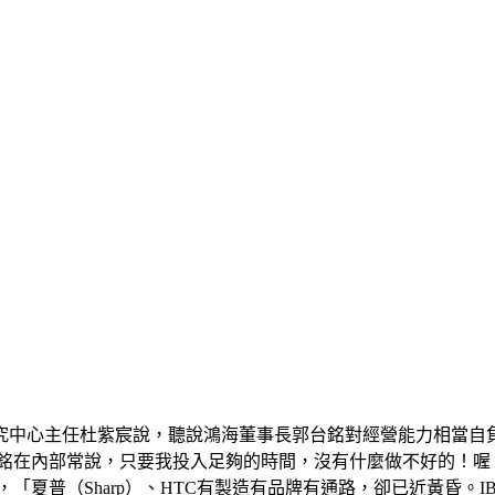
研究中心主任杜紫宸說，聽說鴻海董事長郭台銘對經營能力相當自
台銘在內部常說，只要我投入足夠的時間，沒有什麼做不好的！喔
「夏普（Sharp）、HTC有製造有品牌有通路，卻已近黃昏。