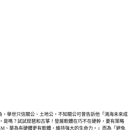
負，舉世只信關公、土地公，不知關公可曾告訴他「鴻海未來成
，是嗎？試試琵琶和古箏！發展軟體在巧不在硬幹，要有策略
IBM、華為有硬體更有軟體，維持強大的生命力。」而為「避免